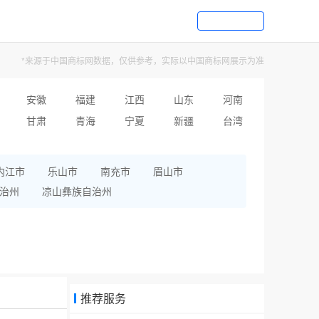
*来源于中国商标网数据，仅供参考，实际以中国商标网展示为准
安徽
福建
江西
山东
河南
甘肃
青海
宁夏
新疆
台湾
内江市
乐山市
南充市
眉山市
治州
凉山彝族自治州
推荐服务