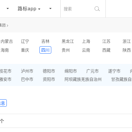
路标app
搜索
集团
>
内蒙古
辽宁
吉林
黑龙江
上海
江苏
浙江
海南
重庆
四川
贵州
云南
西藏
陕西
枝花市
泸州市
德阳市
绵阳市
广元市
遂宁市
雅安市
巴中市
资阳市
阿坝藏族羌族自治州
甘孜藏族自
信息
个