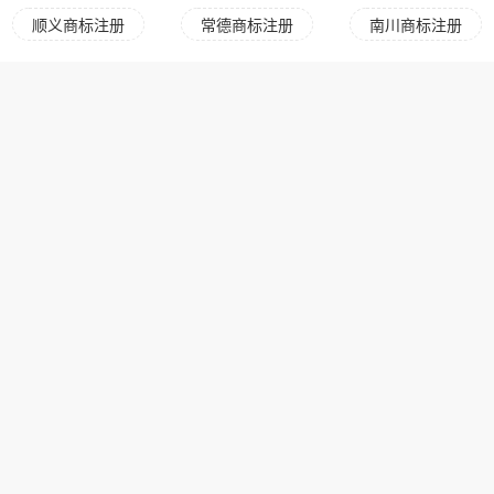
顺义商标注册
常德商标注册
南川商标注册