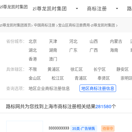
zl尊龙凯时集团
zl尊龙凯时集团
商标注册
路
zl尊龙凯时集团首页>
中国商标注册
>
宝山区商标注册费用-zl尊龙凯时集团
>
省份城市：
北京
天津
河北
山西
内蒙古
湖北
湖南
广东
广西
海南
香港
澳门
具体辖区：
不限
黄浦区
徐汇区
长宁区
静安区
金山区
松江区
青浦区
奉贤区
崇明
查询选项：
地区企业商标注册信息
地区商标注册信息
路标网共为您找到上海市商标注册相关结果
281580
个
3333333333
35类-广告销售
待审中