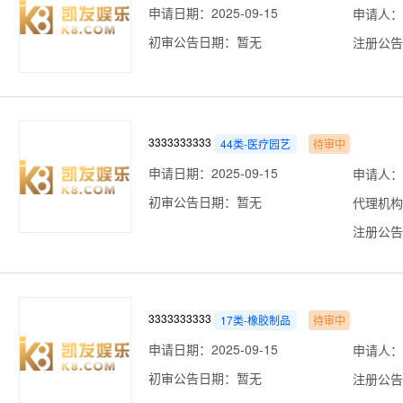
申请日期：2025-09-15
申请人
初审公告日期：暂无
注册公告
3333333333
44类-医疗园艺
待审中
申请日期：2025-09-15
申请人
初审公告日期：暂无
代理机构
注册公告
3333333333
17类-橡胶制品
待审中
申请日期：2025-09-15
申请人
初审公告日期：暂无
注册公告