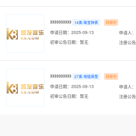
3333333333
14类-珠宝钟表
待审中
申请日期：2025-09-13
申请人
初审公告日期：暂无
注册公告
3333333333
27类-地毯席垫
待审中
申请日期：2025-09-13
申请人
初审公告日期：暂无
注册公告