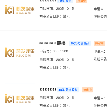
3333333333
29类-食品
待审中
申请日期：2025-10-15
申请人
初审公告日期：暂无
注册公告
藏楼
3333333333
30类-方便食品
待审中
申请号：88069288
申请人
注册公告
申请日期：2025-10-15
初审公告日期：暂无
3333333333
43类-餐饮服务
待审中
申请日期：2025-10-15
申请人
初审公告日期：暂无
注册公告