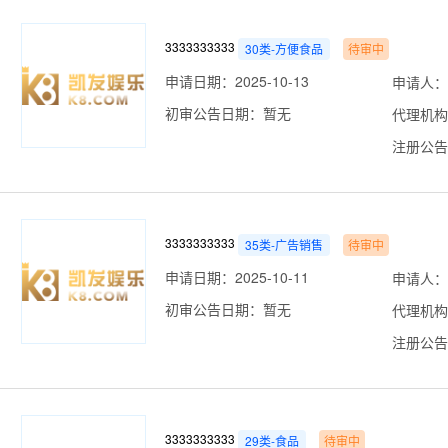
3333333333
30类-方便食品
待审中
申请日期：2025-10-13
申请人
初审公告日期：暂无
代理机构
注册公告
3333333333
35类-广告销售
待审中
申请日期：2025-10-11
申请人
初审公告日期：暂无
代理机构
注册公告
3333333333
29类-食品
待审中