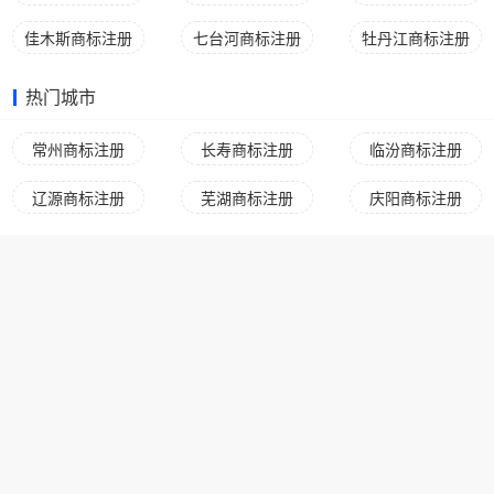
佳木斯商标注册
七台河商标注册
牡丹江商标注册
热门城市
常州商标注册
长寿商标注册
临汾商标注册
辽源商标注册
芜湖商标注册
庆阳商标注册