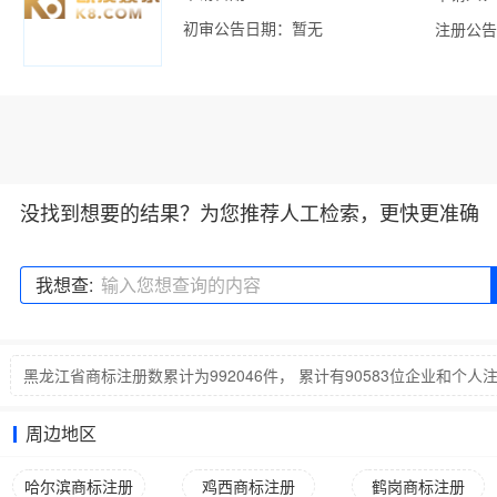
初审公告日期：暂无
注册公告
没找到想要的结果？为您推荐人工检索，更快更准确
我想查:
黑龙江省商标注册数累计为992046件， 累计有90583位企业和个
周边地区
哈尔滨商标注册
鸡西商标注册
鹤岗商标注册