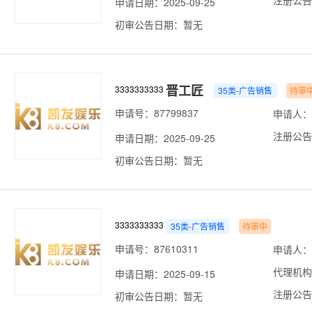
注册公告
申请日期：2025-09-25
初审公告日期：暂无
晋工匠
3333333333
35类-广告销售
待审
申请号：87799837
申请人
注册公告
申请日期：2025-09-25
初审公告日期：暂无
3333333333
35类-广告销售
待审中
申请号：87610311
申请人：
代理机构
申请日期：2025-09-15
注册公告
初审公告日期：暂无