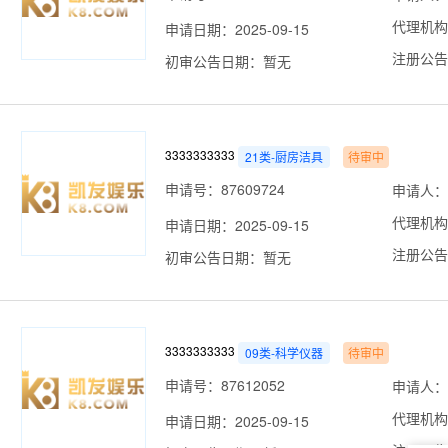
代理机构
申请日期：2025-09-15
注册公告
初审公告日期：暂无
3333333333
21类-厨房洁具
待审中
申请号：87609724
申请人：
代理机构
申请日期：2025-09-15
注册公告
初审公告日期：暂无
3333333333
09类-科学仪器
待审中
申请号：87612052
申请人：
代理机构
申请日期：2025-09-15