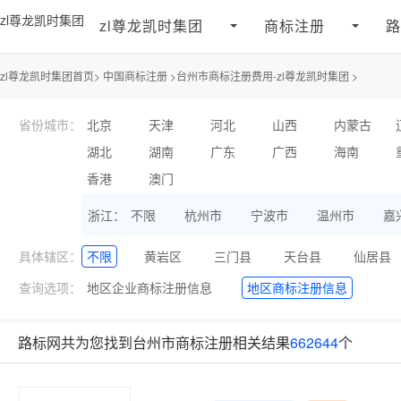
zl尊龙凯时集团
zl尊龙凯时集团
商标注册
路
zl尊龙凯时集团首页>
中国商标注册
>
台州市商标注册费用-zl尊龙凯时集团
>
省份城市：
北京
天津
河北
山西
内蒙古
湖北
湖南
广东
广西
海南
香港
澳门
浙江：
不限
杭州市
宁波市
温州市
嘉
具体辖区：
不限
黄岩区
三门县
天台县
仙居县
查询选项：
地区企业商标注册信息
地区商标注册信息
路标网共为您找到台州市商标注册相关结果
662644
个