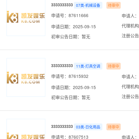
3333333333
07类-机械设备
待审中
申请号：87611666
申请人：
代理机构
申请日期：2025-09-15
注册公告
初审公告日期：暂无
3333333333
11类-灯具空调
待审中
申请号：87615932
申请人：
代理机构
申请日期：2025-09-15
注册公告
初审公告日期：暂无
3333333333
03类-日化用品
待审中
申请号：87607513
申请人：