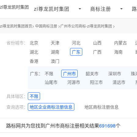
zl尊龙凯时集团
zl尊龙凯时集团
商标注册
路
zl尊龙凯时集团首页>
中国商标注册
>
广州市公司商标-zl尊龙凯时集团
>
省份城市：
北京
天津
河北
山西
内蒙古
湖北
湖南
广东
广西
海南
香港
澳门
广东：
不限
广州市
韶关市
深圳市
珠
汕尾市
河源市
阳江市
清远市
具体辖区：
不限
查询选项：
地区企业商标注册信息
地区商标注册信息
路标网共为您找到广州市商标注册相关结果
691698
个