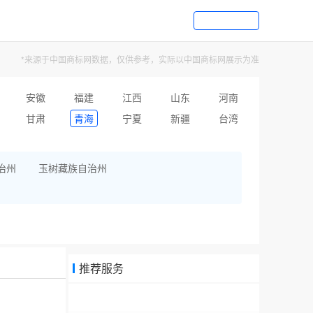
*来源于中国商标网数据，仅供参考，实际以中国商标网展示为准
安徽
福建
江西
山东
河南
甘肃
青海
宁夏
新疆
台湾
治州
玉树藏族自治州
推荐服务