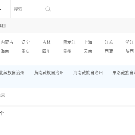
搜索
集团
内蒙古
辽宁
吉林
黑龙江
上海
江苏
浙江
海南
重庆
四川
贵州
云南
西藏
陕西
北藏族自治州
黄南藏族自治州
海南藏族自治州
果洛藏族自
信息
个