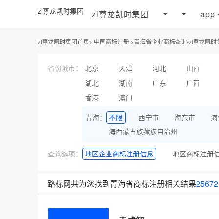
zl尊龙凯时集团
zl尊龙凯时集团
app
zl尊龙凯时集团首页>
中国商标注册
>
青海省企业商标查询-zl尊龙凯时
省份城市：
北京
天津
河北
山西
湖北
湖南
广东
广西
香港
澳门
青海：
不限
西宁市
海东市
海
海西蒙古族藏族自治州
查询选项：
地区企业商标注册信息
地区商标注册
路标网共为您找到青海省商标注册相关结果
25672