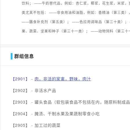
饮料； ——牛奶替代品，例如：杏仁浆，椰浆，花生浆，米浆，
类尤其不包括： ——非食用油和油脂，例如：香精油（第三类）
——膳食补充剂（第五类）； ——色拉用调味品（第三十类）；
果、蔬菜、坚果和种子（第三十一类）； ——动物饲料（第三十
群组信息
【2901】 -
肉，非活的家禽，野味，肉汁
【2902】 -
非活水产品
【2903】 -
罐头食品（软包装食品不包括在内，随原料制成
【2904】 -
腌渍、干制水果及果蔬制零食小吃
【2905】 -
加工过的蔬菜