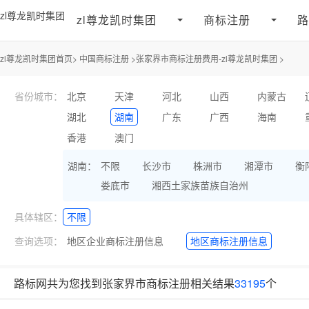
zl尊龙凯时集团
zl尊龙凯时集团
商标注册
路
zl尊龙凯时集团首页>
中国商标注册
>
张家界市商标注册费用-zl尊龙凯时集团
>
省份城市：
北京
天津
河北
山西
内蒙古
湖北
湖南
广东
广西
海南
香港
澳门
湖南：
不限
长沙市
株洲市
湘潭市
衡
娄底市
湘西土家族苗族自治州
具体辖区：
不限
查询选项：
地区企业商标注册信息
地区商标注册信息
路标网共为您找到张家界市商标注册相关结果
33195
个