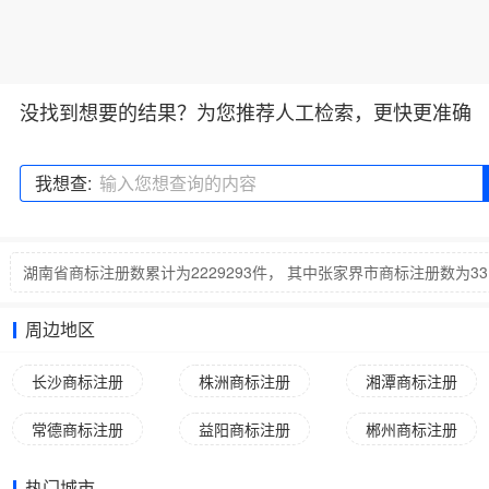
没找到想要的结果？为您推荐人工检索，更快更准确
我想查:
湖南省商标注册数累计为2229293件， 其中张家界市商标注册数为3
周边地区
长沙商标注册
株洲商标注册
湘潭商标注册
常德商标注册
益阳商标注册
郴州商标注册
热门城市