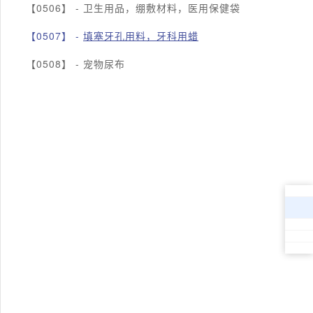
【0506】 -
卫生用品，绷敷材料，医用保健袋
【0507】 -
填塞牙孔用料，牙科用蜡
【0508】 -
宠物尿布