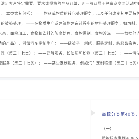
行满足客户特定需要、要求或规格的产品订单，则一般从属于制造商交易活动中
。 本类尤其包括： ——物品或物质的转化处理服务，以及任何改变其主要特
的镀铬处理； ——在物质生产或建筑物建造过程中的材料处理服务，如切割、
水果，面粉加工，食物和饮料的防腐处理，食物熏制，食物冷冻； ——根据他
造的产品），例如汽车定制生产； ——缝被子，刺绣，服装定制，纺织品染色，
理（第三十七类）； ——建筑服务，如油漆和粉刷（第三十七类）； ——清
理服务（第三十七类）； ——某些定制服务，例如汽车定制喷漆（第三十七类
商标分类第40类，
（一）
动物标本剥制40005