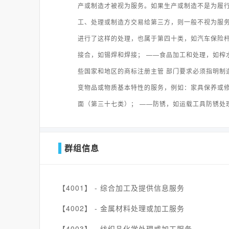
产或制造才被视为服务。如果生产或制造不是为履
工、处理或制造方交易给第三方，则一般不视为服务
进行了这样的处理，也属于第四十类，如汽车保险杆
接合，如锡焊和焊接； ——食品加工和处理，如榨
些国家和地区的商标注册主管 部门要求必须指明制
变物品或物质基本特性的服务，例如：家具保养或修
面（第三十七类）； ——防锈，如运载工具防锈处
群组信息
【4001】 -
综合加工及提供信息服务
【4002】 -
金属材料处理或加工服务
【4003】 -
纺织品化学处理或加工服务