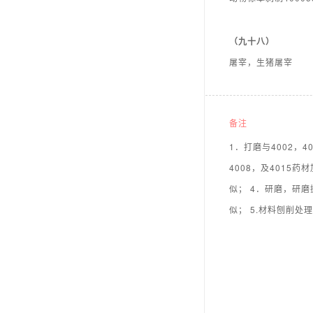
（九十八）
屠宰，生猪屠宰
备注
1．打磨与4002，4
4008，及4015药
似； 4．研磨，研磨
似； 5.材料刨削处理