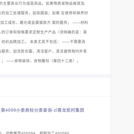
的主要商业行为或是商品。如果物质或物品被其加
性的加工处理服务，如染服装；如果 在维修和保养时
加工成形，磨光或金属镀层方 面的服务； ——材料
人的订单和规格要求定制生产产品（须明确的是：某
纺织品精加工。 本类尤其不包括： ——不需要改
洁服务，如洗熨衣服，清洁窗户，清洁建筑物内外表
）； ——食物装饰，食物雕刻（第四十三类）。
第4009小类商标分类查询-zl尊龙凯时集团
5，动物屠宰400094，剥制加工400095