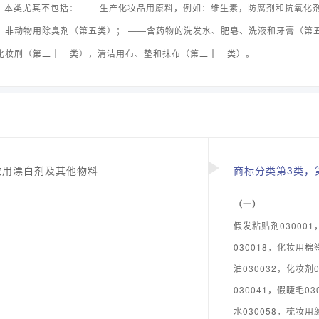
纸。 本类尤其不包括： ——生产化妆品用原料，例如：维生素，防腐剂和抗氧化
、非动物用除臭剂（第五类）； ——含药物的洗发水、肥皂、洗液和牙膏（第
化妆刷（第二十一类），清洁用布、垫和抹布（第二十一类）。
衣用漂白剂及其他物料
商标分类第3类，第
（一）
假发粘贴剂030001
030018，化妆用棉
油030032，化妆剂
030041，假睫毛0
水030058，梳妆用