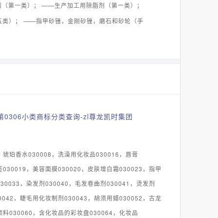
剂（第一类）； ——生产加工用除脂剂（第一类）；
五类）； ——指甲砂锉，金刚砂锉，磨石和砂轮（手
0306小类商标分类查询-zl尊龙凯时集团
，琥珀香水030008，洗澡用化妆品030016，唇膏
签030019，美容面膜030020，皮肤增白霜030023，指甲
030033，染发剂030040，毛发卷曲剂030041，烫发剂
30042，睫毛用化妆制剂030043，胡须用蜡030052，古龙
颜料030060，含化妆品的彩妆盘030064，化妆品