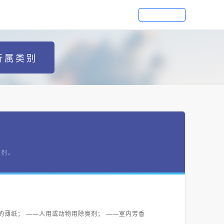
所属类别
制剂。
的薄纸； ——人用或动物用除臭剂； ——室内芳香