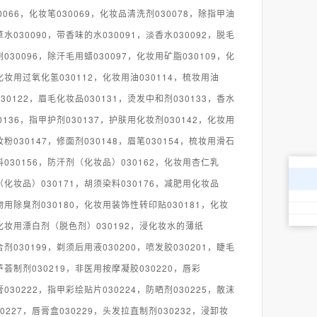
30066，化妆笔030069，化妆品清洗剂030078，除指甲油
草水030090，带香味的水030091，淡香水030092，脱毛
剂030096，除汗毛用蜡030097，化妆用矿脂030109，化
化妆用过氧化氢030112，化妆用油030114，梳妆用油
030122，眉毛化妆品030131，烫发中和剂030133，香水
30136，指甲护剂030137，护肤用化妆剂030142，化妆用
妆粉030147，修面剂030148，眉笔030154，梳妆用滑石
料030156，防汗剂（化妆品）030162，化妆用杏仁乳
（化妆品）030171，胡须染料030176，减肥用化妆品
物用除臭剂030180，化妆用装饰性转印贴030181，化妆
，化妆用漂白剂（脱色剂）030192，浸化妆水的薄纸
合剂030199，剃须后用液030200，喷发胶030201，睫毛
芦荟制剂030219，非医用按摩凝胶030220，唇彩
膏030222，指甲彩绘贴片030224，防晒剂030225，散沫
227，唇膏盒030229，头发拉直制剂030232，浸卸妆