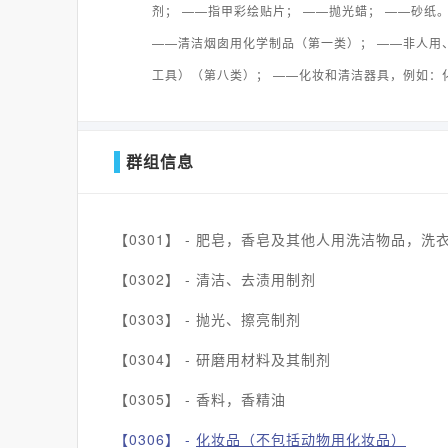
剂； ——指甲彩绘贴片； ——抛光蜡； ——砂
——清洁烟囱用化学制品（第一类）； ——非人用
工具）（第八类）； ——化妆和清洁器具，例如：
群组信息
【0301】 -
肥皂，香皂及其他人用洗洁物品，洗
【0302】 -
清洁、去渍用制剂
【0303】 -
抛光、擦亮制剂
【0304】 -
研磨用材料及其制剂
【0305】 -
香料，香精油
【0306】 -
化妆品（不包括动物用化妆品）