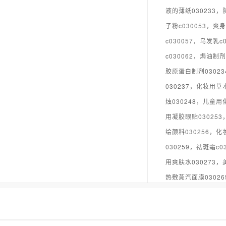
液的薄纸030233，防
子粉c030053，爽身
c030057，乌发乳c
c030062，焗油制剂
胶原蛋白制剂03023
030237，化妆用草
烛030248，儿童用
用凝胶眼贴030253
绘颜料030256，
030259，祛斑霜c
用爽肤水030273，
热敷蒸汽面膜0302
030269，美容用浴
030102，假睫毛黏
妆品）030277，脱