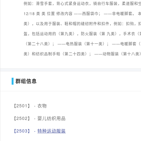
例如：滑雪手套，背心式紧身运动衣，骑自行车服装，柔道服和空
12/18 类 类 位置 修改内容 ——西服袋巾； ——非电暖
类），以及用于服装、鞋和帽的缝纫附件和扣件，例如：扣钩，扣
盔，包括运动用的（第九类），防火服装（第 九类），手术衣
（第二十八类）； ——电热服装（第十一类）； ——电暖脚套
类）和纺织品制手帕（第二十四类）； ——动物服装（第十八类
群组信息
【2501】 -
衣物
【2502】 -
婴儿纺织用品
【2503】 -
特种运动服装