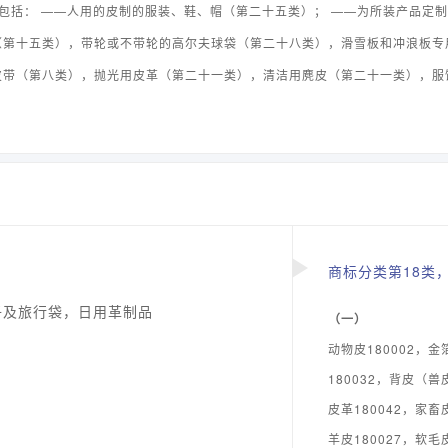
不包括： ——人用的皮制的服装、鞋、帽（第二十五类）； ——为所装产品定
（第十五类），带轮或不带轮的高尔夫球袋（第二十八类），滑雪板和冲浪板专
皮带（第八类），抛光用皮革（第二十一类），清洁用麂皮（第二十一类），服
商标分类第18类，
子及旅行袋，日用革制品
（一）
动物皮180002，金
180032，背皮（兽
皮革180042，家畜
羊皮180027，软毛