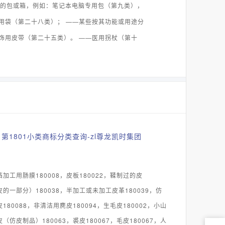
制的包或箱，例如：笔记本电脑专用包（第九类），
用袋（第二十八类）； ——某些按其功能或用途分
饰用皮带（第二十五类）。 ——医用拐杖（第十
第1801小类商标分类查询-zl尊龙凯时集团
箔加工用肠膜180008，皮板180022，鞣制过的皮
皮的一部分）180038，半加工或未加工皮革180039，仿
皮180088，非清洁用麂皮180094，生毛皮180002，小山
皮（仿皮制品）180063，裘皮180067，毛皮180067，人