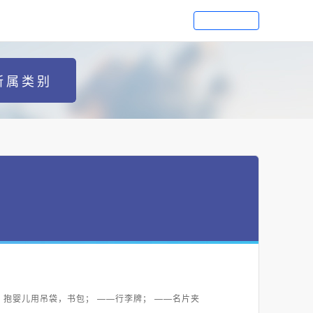
所属类别
抱婴儿用吊袋，书包； ——行李牌； ——名片夹