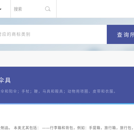
搜索
查询
伞具
雨伞和阳伞；手杖；鞭，马具和鞍具；动物用项圈、皮带和衣服。
制品。 本类尤其包括： ——行李箱和背包，例如：手提箱，旅行箱，旅行包，