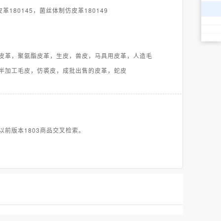
皮革180145，菌丝体制仿皮革180149
皮革，聚氨酯皮革，生皮，兽皮，马具用皮革，人造毛
半加工毛皮，仿裘皮，成批出售的皮革，蛇皮
以前版本1803商品交叉检索。