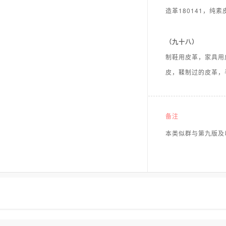
造革180141，纯素
（九十八）
制鞋用皮革，家具用
皮，鞣制过的皮革，
备注
本类似群与第九版及